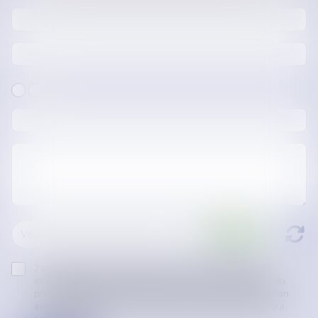
J'accepte que les informations saisies soient traitées
informatiquement par KŌBŌ AVOCATS et l'hébergeur du
présent site dans le cadre de ma demande et de la relation
avec KŌBŌ AVOCATS et/ou Madame Gaëlle GUERZIZ qui