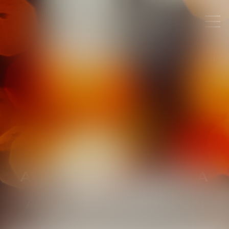
AURORE
LE ROY DE LA
CHOHINIÈRE
AVOCAT
PRÈS LA COUR D'APPEL DE
:
TOULOUSE