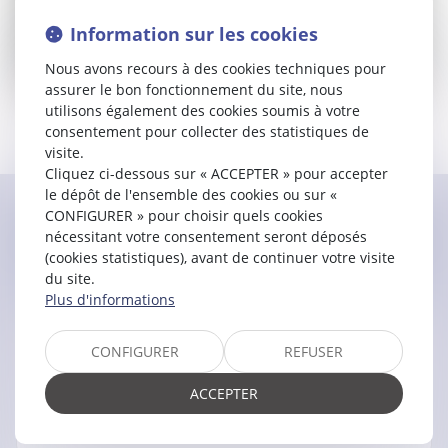
Information sur les cookies
Nous avons recours à des cookies techniques pour
assurer le bon fonctionnement du site, nous
Année de prestation de serment : 2021
utilisons également des cookies soumis à votre
Pôle construction et immobilier
consentement pour collecter des statistiques de
Pôle responsabilité civile professionnelle
visite.
Cliquez ci-dessous sur « ACCEPTER » pour accepter
le dépôt de l'ensemble des cookies ou sur «
CONFIGURER » pour choisir quels cookies
Contacter
Francois
SUAREZ
nécessitant votre consentement seront déposés
CASTILLO
(cookies statistiques), avant de continuer votre visite
du site.
Plus d'informations
CONFIGURER
REFUSER
ACCEPTER