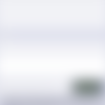
J'accepte que les informations saisies soient traitées informatiquement 
KŌBŌ AVOCATS et l'hébergeur du présent site dans le cadre de ma