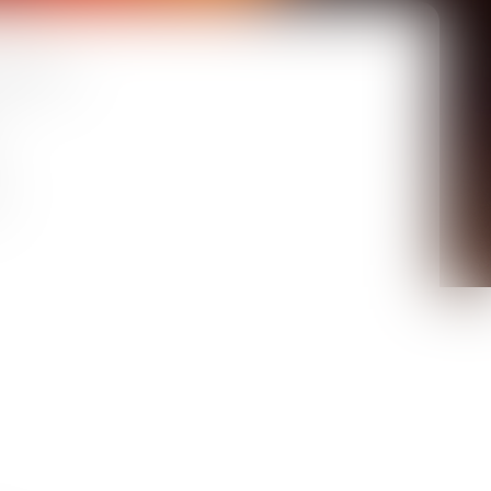
Barreaux
e