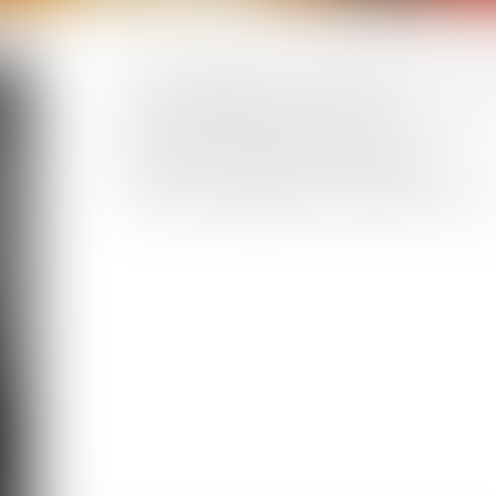
Vice-Président du Conseil National des 
Ancien Bâtonnier de l'Ordre
Année de prestation de serment : 1996
Pôle construction et immobilier
Pôle responsabilité civile professionnell