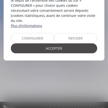
le dépôt de l'ensemble des cookies ou sur «
RETROUVEZ NOUS SUR
WWW.KOBO-
CONFIGURER » pour choisir quels cookies
AVOCATS.FR
nécessitant votre consentement seront déposés
(cookies statistiques), avant de continuer votre visite
du site.
Plus d'informations
CONFIGURER
REFUSER
ACCEPTER
MENTIONS